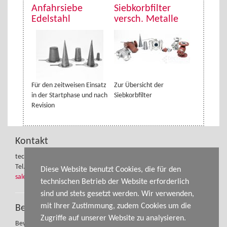
Anfahrsiebe
Siebkorbfilter
Edelstahl
versch. Metalle
Für den zeitweisen Einsatz
Zur Übersicht der
in der Startphase und nach
Siebkorbfilter
Revision
Kontakt
tecmara gmbh
Tel.: +49 (0) 3841-32750-70
Diese Website benutzt Cookies, die für den
sales@tecmara.de
technischen Betrieb der Website erforderlich
sind und stets gesetzt werden. Wir verwenden,
mit Ihrer Zustimmung, zudem Cookies um die
Bewerbungen
Zugriffe auf unserer Website zu analysieren.
Bewerbungen bitte an:
bewerbung@tecmara.de